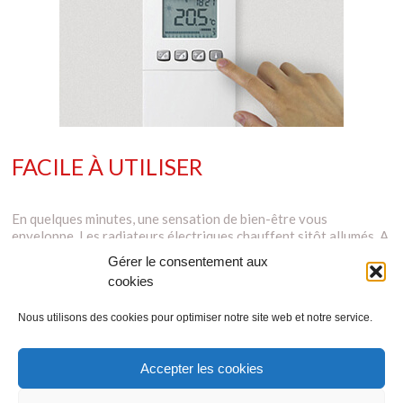
FACILE À UTILISER
En quelques minutes, une sensation de bien-être vous
enveloppe. Les radiateurs électriques chauffent sitôt allumés. A
l'aide de son thermostat sans fil, vous paramétrez pièce par
Gérer le consentement aux
pièce votre chauffage et en fonction de votre emploi du temps.
cookies
Ce boîtier intelligent vous offre une très grande précision. Vous
le réglez au demi-degré près ! L'écran change même
Nous utilisons des cookies pour optimiser notre site web et notre service.
automatiquement de couleur pour vous indiquer si la
température est, par exemple, trop élevée. Un moyen simple et
efficace pour ajuster votre consommation énergétique.
Accepter les cookies